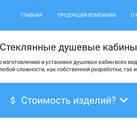
ГЛАВНАЯ
ПРОДУКЦИЯ КОМПАНИИ
О
Стеклянные душевые кабин
о изготовлению и установке душевых кабин всех вид
бой сложности, как собственной разработки, так 
Стоимость изделий?
attach_money