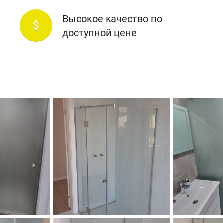
Высокое качество по
attach_money
доступной цене