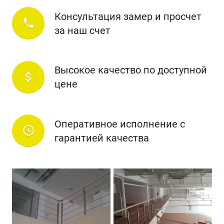
Консультация замер и просчет
phone
за наш счет
Высокое качество по доступной
attach_money
цене
Оперативное исполнение с
access_time
гарантией качества