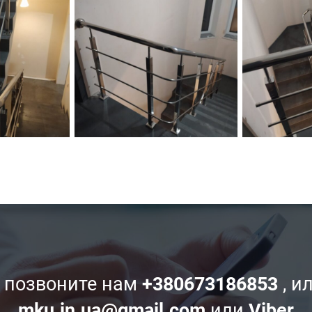
 позвоните нам
+380673186853
, и
mku.in.ua@gmail.com
или
Viber