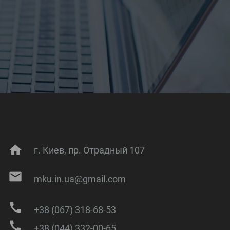
home
г. Киев, пр. Отрадный 107
mail
mku.in.ua@gmail.com
call
+38 (067) 318-68-53
call
+38 (044) 332-00-65