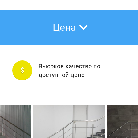
Цена
Высокое качество по
attach_money
доступной цене