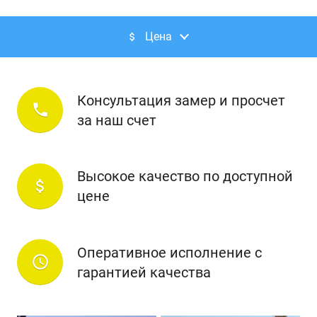
Цена
attach_money
Консультация замер и просчет
phone
за наш счет
Высокое качество по доступной
attach_money
цене
Оперативное исполнение с
access_time
гарантией качества