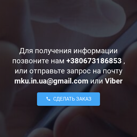
Для получения информации
позвоните нам
+380673186853
,
или отправьте запрос на почту
mku.in.ua@gmail.com
или
Viber
СДЕЛАТЬ ЗАКАЗ
call