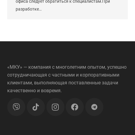
офиса следует обратиться к специалистам.При
разработке…
«МКУ» — компания с многолетним опытом, успешно
сотрудничающая с частными и корпоративными
клиентами, выполняющая поставленные задачи
качественно и вовремя.
telegram