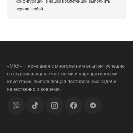
конфигураций, в нашей компетенции выполнить
перила любой…
«МКУ» — компания с многолетним опытом, успешно
сотрудничающая с частными и корпоративными
клиентами, выполняющая поставленные задачи
качественно и вовремя.
telegram